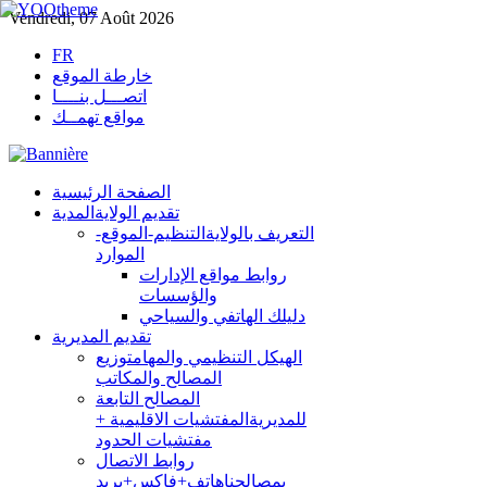
Vendredi, 07 Août 2026
FR
خارطة الموقع
اتصـــل بنــــا
مواقع تهمــك
الصفحة الرئيسية
تقديم الولاية
المدية
التعريف بالولاية
التنظيم-الموقع-
الموارد
روابط مواقع الإدارات
والؤسسات
دليلك الهاتفي والسياحي
تقديم المديرية
الهيكل التنظيمي والمهام
توزيع
المصالح والمكاتب
المصالح التابعة
للمديرية
المفتشيات الاقليمية +
مفتشيات الحدود
روابط الاتصال
بمصالحنا
هاتف+فاكس+بريد