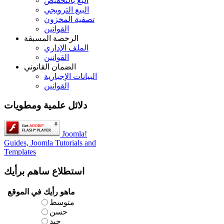
البع بالتخفيض
البيع الترويجي
تصفية المخزون
القوانين
الرخصة المسبقة
الملف الإداري
القوانين
الضمان القانوني
البيانات الإجبارية
القوانين
دلائل علمية ومطويات
Joomla!
Guides, Joomla Tutorials and
Templates
استطلاع
ساهم برأيك
ماهو رأيك في الموقع
متوسط
حسن
جيد