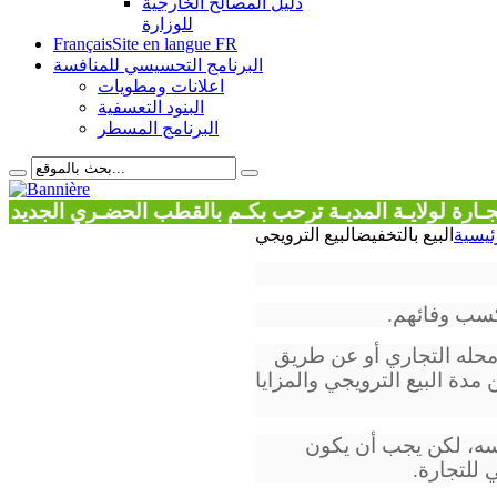
دليل المصالح الخارجية
للوزارة
Français
Site en langue FR
البرنامج التحسيسي للمنافسة
اعلانات ومطويات
البنود التعسفية
البرنامج المسطر
لولايـة المديـة ترحب بكـم بالقطب الحضـري الجديد
ئيسية
البيع بالتخفيض
البيع الترويجي
وكسب وفائهم.
 محله التجاري أو عن طريق
مدة البيع الترويجي والمزايا
فسه، لكن يجب أن يكون
للتجارة.