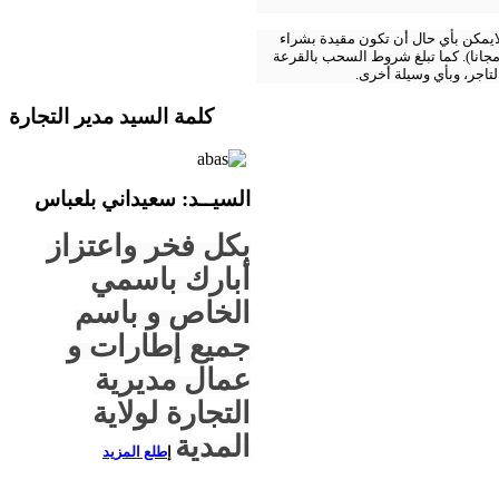
لايمكن بأي حال أن تكون مقيدة بشراء
مجانا). كما تبلغ شروط السحب بالقرعة
لتاجر، وبأي وسيلة أخرى.
كلمة السيد مدير التجارة
السيــ
د
: سعيداني بلعباس
بكل فخر واعتزاز
أبارك باسمي
الخاص و باسم
جميع إطارات و
عمال مديرية
التجارة لولاية
المدية
إ
طلع المزيد