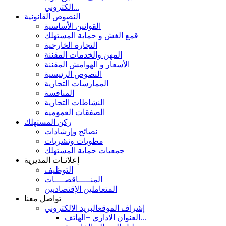
الكتروني...
النصوص القانونية
القوانين الأساسية
قمع الغش و حماية المستهلك
التجارة الخارجية
المهن والخدمات المقننة
الأسعار و الهوامش المقننة
النصوص الرئيسية
الممارسات التجارية
المنافسة
النشاطات التجارية
الصفقات العمومية
ركن المستهلك
نصائح وإرشادات
مطويات ونشريات
جمعيات حماية المستهلك
إعلانـات المديرية
التوظيف
المنـــــاقصــــات
المتعاملين الإقتصاديين
تواصل معنا
إشراف الموقع
البريد الالكتروني
العنوان الاداري +الهاتف...