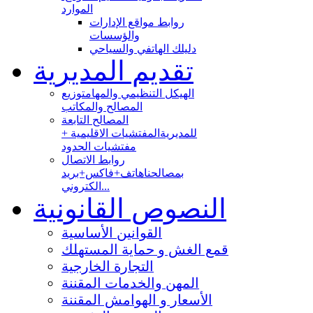
الموارد
روابط مواقع الإدارات
والؤسسات
دليلك الهاتفي والسياحي
تقديم المديرية
الهيكل التنظيمي والمهام
توزيع
المصالح والمكاتب
المصالح التابعة
للمديرية
المفتشيات الاقليمية +
مفتشيات الحدود
روابط الاتصال
بمصالحنا
هاتف+فاكس+بريد
الكتروني...
النصوص القانونية
القوانين الأساسية
قمع الغش و حماية المستهلك
التجارة الخارجية
المهن والخدمات المقننة
الأسعار و الهوامش المقننة