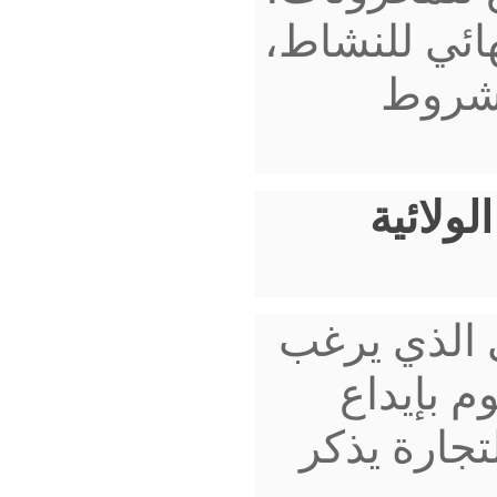
هائي للنشاط،
لشروط
لولائية
 الذي يرغب
م بإيداع
تجارة يذكر