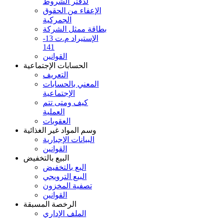
لدفتر الشروط
الإعفاء من الحقوق
الجمركية
بطاقة ممثل الشركة
الإستيراد م.ت 13-
141
القوانين
الحسابات الإجتماعية
التعريف
المعني بالحسابات
الإجتماعية
كيف ومتى تتم
العملية
العقوبات
وسم المواد غير الغذائية
البيانات الإجبارية
القوانين
البيع بالتخفيض
البع بالتخفيض
البيع الترويجي
تصفية المخزون
القوانين
الرخصة المسبقة
الملف الإداري