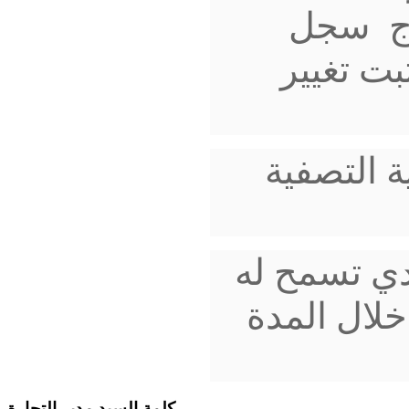
رج سجل
بت تغيير
 التصفية
ي تسمح له
خلال المدة
كلمة السيد مدير التجارة