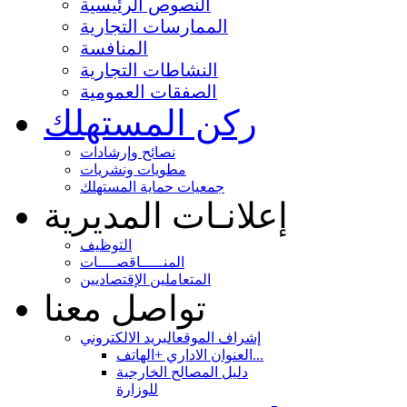
النصوص الرئيسية
الممارسات التجارية
المنافسة
النشاطات التجارية
الصفقات العمومية
ركن المستهلك
نصائح وإرشادات
مطويات ونشريات
جمعيات حماية المستهلك
إعلانـات المديرية
التوظيف
المنـــــاقصــــات
المتعاملين الإقتصاديين
تواصل معنا
إشراف الموقع
البريد الالكتروني
العنوان الاداري +الهاتف...
دليل المصالح الخارجية
للوزارة