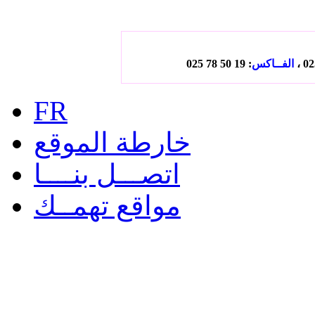
الفــاكس
: 19 50 78 025
FR
خارطة الموقع
اتصـــل بنــــا
مواقع تهمــك