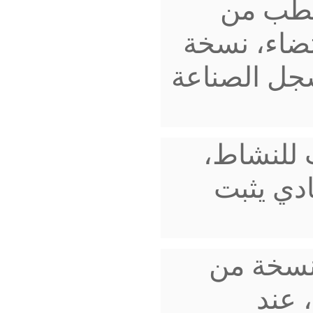
طب من
تضاء، نسخة
ل الصناعة
 للنشاط،
دي يثبت
نسخة من
 عند