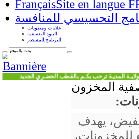
Français
Site en langue F
نامج التحسيسي للمنافسة
اعلانات ومطويات
البنود التعسفية
البرنامج المسطر
 المديـة ترحب بكـم بالقطب الحضـري الجديد
فية المخزون
نات:
لتخفيض، يهدف
 للمخزونات،