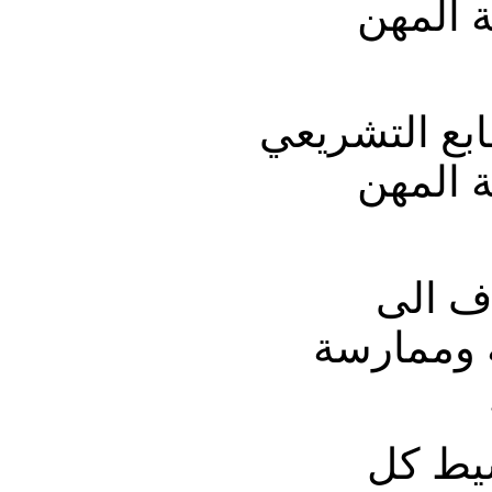
 المهن
طابع التشريعي
 المهن
دف الى
 وممارسة
يط كل