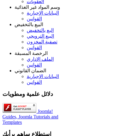
العقوبات
وسم المواد غير الغذائية
البيانات الإجبارية
القوانين
البيع بالتخفيض
البع بالتخفيض
البيع الترويجي
تصفية المخزون
القوانين
الرخصة المسبقة
الملف الإداري
القوانين
الضمان القانوني
البيانات الإجبارية
القوانين
دلائل علمية ومطويات
Joomla!
Guides, Joomla Tutorials and
Templates
استطلاع
ساهم برأيك