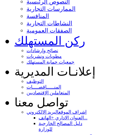
النصوص الرئيسية
الممارسات التجارية
المنافسة
النشاطات التجارية
الصفقات العمومية
ركن المستهلك
نصائح وإرشادات
مطويات ونشريات
جمعيات حماية المستهلك
إعلانـات المديرية
التوظيف
المنـــــاقصــــات
المتعاملين الإقتصاديين
تواصل معنا
إشراف الموقع
البريد الالكتروني
العنوان الاداري +الهاتف...
دليل المصالح الخارجية
للوزارة