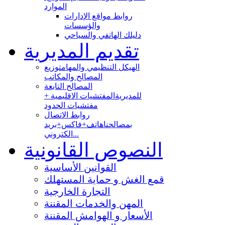
الموارد
روابط مواقع الإدارات
والؤسسات
دليلك الهاتفي والسياحي
تقديم المديرية
الهيكل التنظيمي والمهام
توزيع
المصالح والمكاتب
المصالح التابعة
للمديرية
المفتشيات الاقليمية +
مفتشيات الحدود
روابط الاتصال
بمصالحنا
هاتف+فاكس+بريد
الكتروني...
النصوص القانونية
القوانين الأساسية
قمع الغش و حماية المستهلك
التجارة الخارجية
المهن والخدمات المقننة
الأسعار و الهوامش المقننة