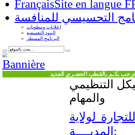
Français
Site en langue F
نامج التحسيسي للمنافسة
اعلانات ومطويات
البنود التعسفية
البرنامج المسطر
 بكـم بالقطب الحضـري الجديد
يكل التنظيمي
والمهام
لتجارة لولاية
المديــــة: