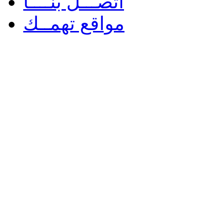
اتصـــل بنــــا
مواقع تهمــك