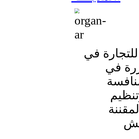
 للتجارة في
ررة في
منافسة
تنظيم
مقننة
غش