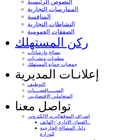
النصوص الرئيسية
الممارسات التجارية
المنافسة
النشاطات التجارية
الصفقات العمومية
ركن المستهلك
نصائح وإرشادات
مطويات ونشريات
جمعيات حماية المستهلك
إعلانـات المديرية
التوظيف
المنـــــاقصــــات
المتعاملين الإقتصاديين
تواصل معنا
إشراف الموقع
البريد الالكتروني
العنوان الاداري +الهاتف...
دليل المصالح الخارجية
للوزارة