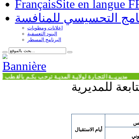
Français
Site en langue F
نامج التحسيسي للمنافسة
اعلانات ومطويات
البنود التعسفية
البرنامج المسطر
يــة التجـارة لولايـة المديـة ترحب بكـم بالقطب الحضـري 
ابعة للمديرية
كس
أيام الاستقبال
وني