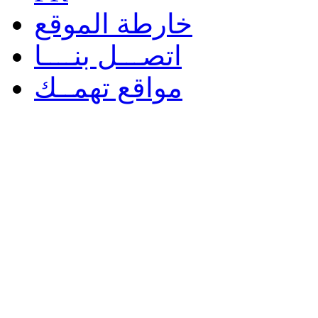
خارطة الموقع
اتصـــل بنــــا
مواقع تهمــك