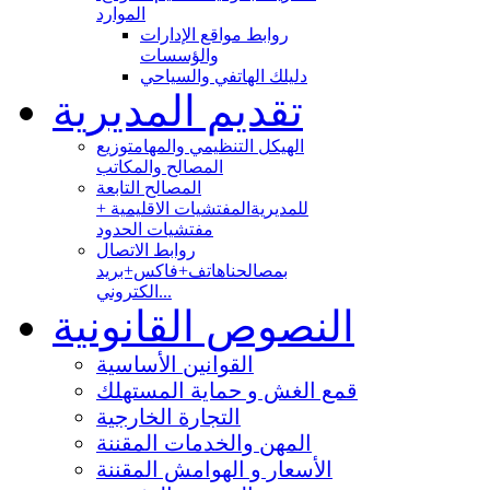
الموارد
روابط مواقع الإدارات
والؤسسات
دليلك الهاتفي والسياحي
تقديم المديرية
الهيكل التنظيمي والمهام
توزيع
المصالح والمكاتب
المصالح التابعة
للمديرية
المفتشيات الاقليمية +
مفتشيات الحدود
روابط الاتصال
بمصالحنا
هاتف+فاكس+بريد
الكتروني...
النصوص القانونية
القوانين الأساسية
قمع الغش و حماية المستهلك
التجارة الخارجية
المهن والخدمات المقننة
الأسعار و الهوامش المقننة