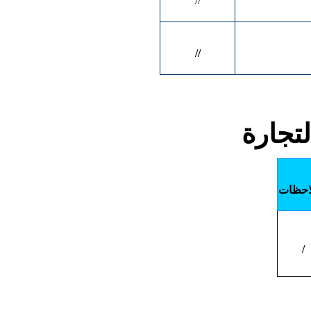
//
//
تجارة
احظات
/