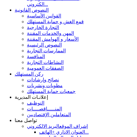
الكتروني...
النصوص القانونية
القوانين الأساسية
قمع الغش و حماية المستهلك
التجارة الخارجية
المهن والخدمات المقننة
الأسعار و الهوامش المقننة
النصوص الرئيسية
الممارسات التجارية
المنافسة
النشاطات التجارية
الصفقات العمومية
ركن المستهلك
نصائح وإرشادات
مطويات ونشريات
جمعيات حماية المستهلك
إعلانـات المديرية
التوظيف
المنـــــاقصــــات
المتعاملين الإقتصاديين
تواصل معنا
إشراف الموقع
البريد الالكتروني
العنوان الاداري +الهاتف...