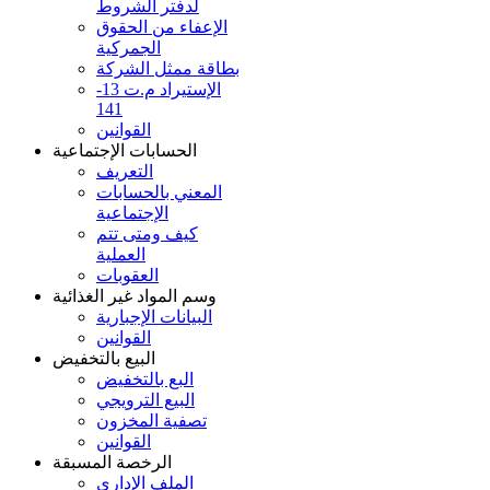
لدفتر الشروط
الإعفاء من الحقوق
الجمركية
بطاقة ممثل الشركة
الإستيراد م.ت 13-
141
القوانين
الحسابات الإجتماعية
التعريف
المعني بالحسابات
الإجتماعية
كيف ومتى تتم
العملية
العقوبات
وسم المواد غير الغذائية
البيانات الإجبارية
القوانين
البيع بالتخفيض
البع بالتخفيض
البيع الترويجي
تصفية المخزون
القوانين
الرخصة المسبقة
الملف الإداري