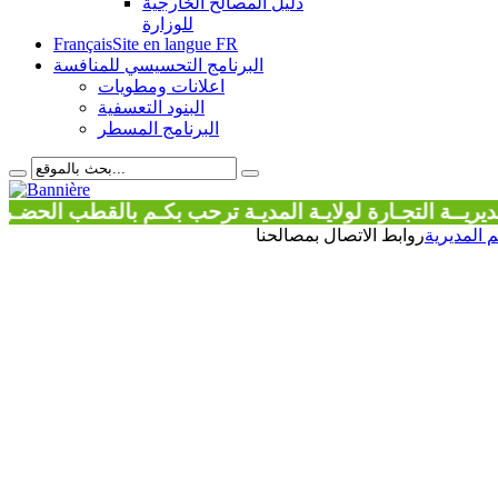
دليل المصالح الخارجية
للوزارة
Français
Site en langue FR
البرنامج التحسيسي للمنافسة
اعلانات ومطويات
البنود التعسفية
البرنامج المسطر
التجـارة لولايـة المديـة ترحب بكـم بالقطب الحضـري الجدي
م المديرية
روابط الاتصال بمصالحنا