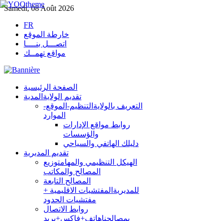
Samedi, 08 Août 2026
FR
خارطة الموقع
اتصـــل بنــــا
مواقع تهمــك
الصفحة الرئيسية
تقديم الولاية
المدية
التعريف بالولاية
التنظيم-الموقع-
الموارد
روابط مواقع الإدارات
والؤسسات
دليلك الهاتفي والسياحي
تقديم المديرية
الهيكل التنظيمي والمهام
توزيع
المصالح والمكاتب
المصالح التابعة
للمديرية
المفتشيات الاقليمية +
مفتشيات الحدود
روابط الاتصال
بمصالحنا
هاتف+فاكس+بريد