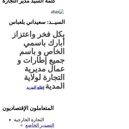
كلمة السيد مدير التجارة
السيــ
د
: سعيداني بلعباس
بكل فخر واعتزاز
أبارك باسمي
الخاص و باسم
جميع إطارات و
عمال مديرية
التجارة لولاية
المدية
إ
طلع المزيد
المتعاملون الإقتصاديون
التجارة الخارجية
التصدير الخاضع