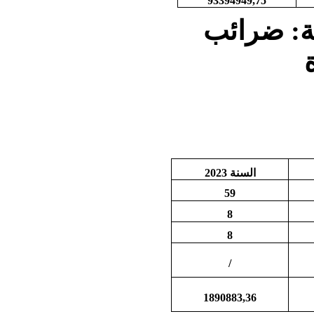
93394949,75
ة:
ضرائب
السنة
2023
59
8
8
/
1890883,36