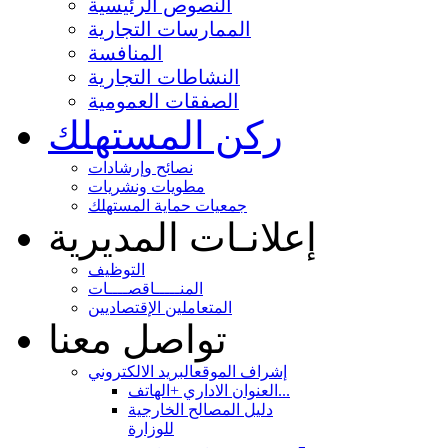
النصوص الرئيسية
الممارسات التجارية
المنافسة
النشاطات التجارية
الصفقات العمومية
ركن المستهلك
نصائح وإرشادات
مطويات ونشريات
جمعيات حماية المستهلك
إعلانـات المديرية
التوظيف
المنـــــاقصــــات
المتعاملين الإقتصاديين
تواصل معنا
إشراف الموقع
البريد الالكتروني
العنوان الاداري +الهاتف...
دليل المصالح الخارجية
للوزارة