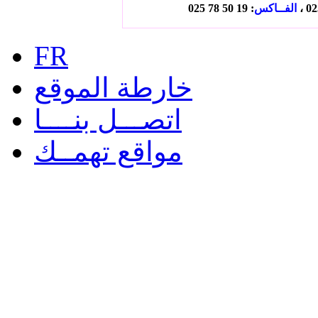
الفــاكس
: 19 50 78 025
FR
خارطة الموقع
اتصـــل بنــــا
مواقع تهمــك