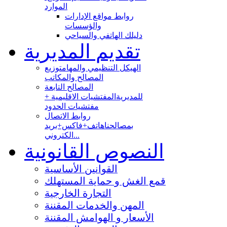
الموارد
روابط مواقع الإدارات
والؤسسات
دليلك الهاتفي والسياحي
تقديم المديرية
الهيكل التنظيمي والمهام
توزيع
المصالح والمكاتب
المصالح التابعة
للمديرية
المفتشيات الاقليمية +
مفتشيات الحدود
روابط الاتصال
بمصالحنا
هاتف+فاكس+بريد
الكتروني...
النصوص القانونية
القوانين الأساسية
قمع الغش و حماية المستهلك
التجارة الخارجية
المهن والخدمات المقننة
الأسعار و الهوامش المقننة