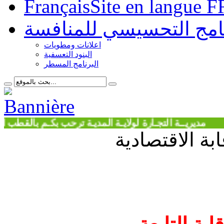
Français
Site en langue F
نامج التحسيسي للمنافسة
اعلانات ومطويات
البنود التعسفية
البرنامج المسطر
يــة التجـارة لولايـة المديـة ترحب بكـم بالقطب الحضـري 
بة الاقتصادية